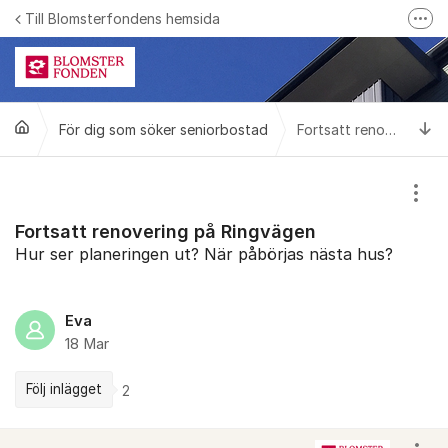
Hoppa till innehåll
Till Blomsterfondens hemsida
Fler
Blomsterfonden på Facebook
Ring till Blomsterfonden
Ti
För dig som söker seniorbostad
Bli medlem i Blomsterfonden
Fortsatt renovering på Ringvägen
Visa
Fortsatt renovering på Ringvägen
Hur ser planeringen ut? När påbörjas nästa hus?
Eva
18 Mar
Följ inlägget
2
Kommentarer