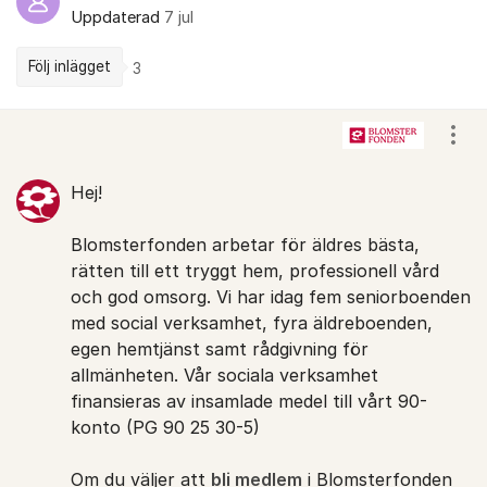
Uppdaterad
7 jul
Följ inlägget
3
Kommentarer
Visa
Hej!
Blomsterfonden arbetar för äldres bästa,
rätten till ett tryggt hem, professionell vård
och god omsorg. Vi har idag fem seniorboenden
med social verksamhet, fyra äldreboenden,
egen hemtjänst samt rådgivning för
allmänheten. Vår sociala verksamhet
finansieras av insamlade medel till vårt 90-
konto (PG 90 25 30-5)
Om du väljer att
bli medlem
i Blomsterfonden