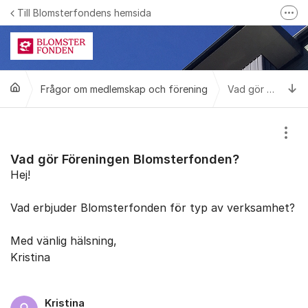
Hoppa till innehåll
Till Blomsterfondens hemsida
Fler
Blomsterfonden på Facebook
Ring till Blomsterfonden
Ti
Frågor om medlemskap och förening
Bli medlem i Blomsterfonden
Vad gör Föreningen Blomsterfonden?
Visa
Vad gör Föreningen Blomsterfonden?
Hej!
Vad erbjuder Blomsterfonden för typ av verksamhet?
Med vänlig hälsning,
Kristina
Kristina