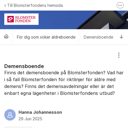
Hoppa till innehåll
Till Blomsterfondens hemsida
Fler
Blomsterfonden på Facebook
Ring till Blomsterfonden
Ti
För dig som söker äldreboende
Bli medlem i Blomsterfonden
Demensboende
Visa
Demensboende
Finns det demensboende på Blomsterfonden? Vad har
i så fall Blomsterfonden för riktlinjer för äldre med
demens? Finns det demensavdelningar eller är det
enbart egna lägenheter i Blomsterfondens utbud?
Hanna Johannesson
29 Jun 2025