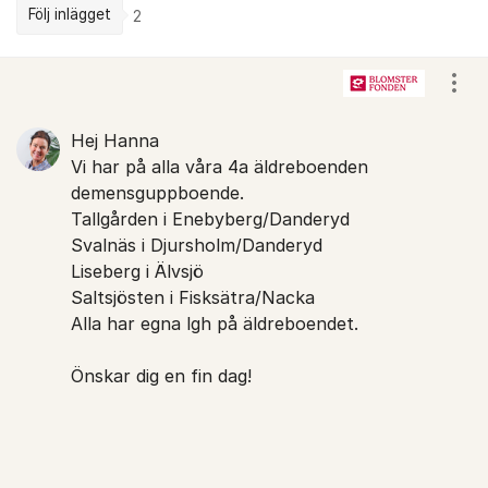
Följ inlägget
2
Kommentarer
Visa
Hej Hanna
Vi har på alla våra 4a äldreboenden
demensguppboende.
Tallgården i Enebyberg/Danderyd
Svalnäs i Djursholm/Danderyd
Liseberg i Älvsjö
Saltsjösten i Fisksätra/Nacka
Alla har egna lgh på äldreboendet.
Önskar dig en fin dag!