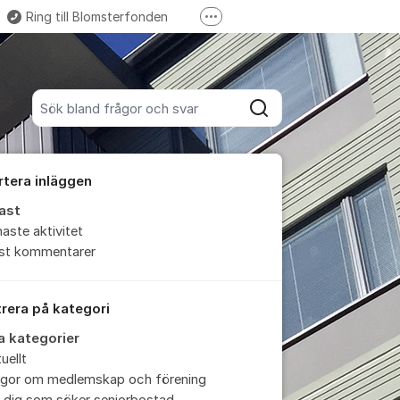
Ring till Blomsterfonden
Fler supportlänkar
Bli medlem i Blomsterfonden
Sök bland alla inlägg
Sök
rtera inläggen
ast
aste aktivitet
est kommentarer
trera på kategori
la kategorier
uellt
ågor om medlemskap och förening