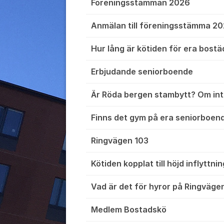
Föreningsstämman 2026
Anmälan till föreningsstämma 2
Hur lång är kötiden för era bostä
Erbjudande seniorboende
Är Röda bergen stambytt? Om int
Finns det gym på era seniorboen
Ringvägen 103
Kötiden kopplat till höjd inflyttni
Vad är det för hyror på Ringväge
Medlem Bostadskö