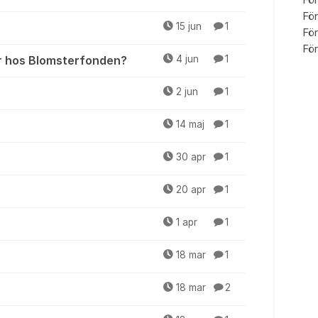
För
För
15 jun
1
För
För
r hos Blomsterfonden?
4 jun
1
2 jun
1
14 maj
1
30 apr
1
20 apr
1
1 apr
1
18 mar
1
n
18 mar
2