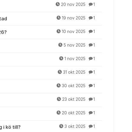
20 nov 2025
1
tad
19 nov 2025
1
26?
10 nov 2025
1
5 nov 2025
1
1 nov 2025
1
31 okt 2025
1
30 okt 2025
1
23 okt 2025
1
20 okt 2025
1
i kö till?
3 okt 2025
1