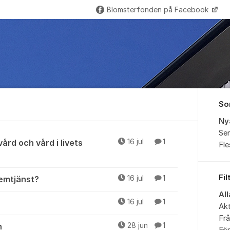
Blomsterfonden på Facebook
So
Ny
Sen
vård och vård i livets
16 jul
1
Fl
Fil
emtjänst?
16 jul
1
Al
16 jul
1
Akt
Fr
n
28 jun
1