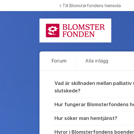
Hoppa till innehåll
Till Blomsterfondens hemsida
Forum
Alla inlägg
Alla inlägg
Vad är skillnaden mellan palliativ 
slutskede?
Hur fungerar Blomsterfondens h
Hur söker man hemtjänst?
Hyror i Blomsterfondens boende