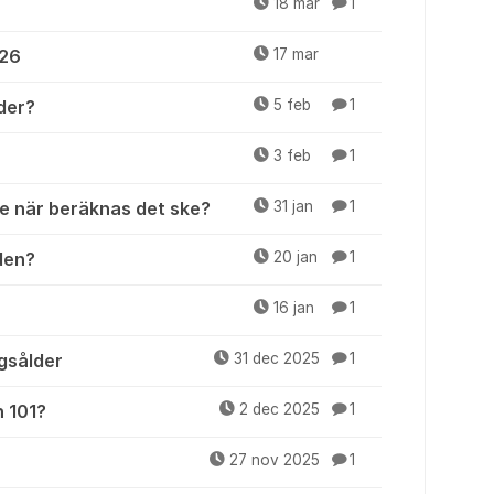
18 mar
1
026
17 mar
der?
5 feb
1
3 feb
1
e när beräknas det ske?
31 jan
1
den?
20 jan
1
16 jan
1
ngsålder
31 dec 2025
1
n 101?
2 dec 2025
1
27 nov 2025
1